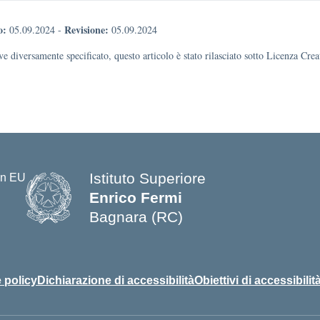
o:
Revisione:
05.09.2024
-
05.09.2024
e diversamente specificato, questo articolo è stato rilasciato sotto Licenza Cr
Istituto Superiore
Enrico Fermi
Bagnara (RC)
— Visita la pagina iniziale della s
 policy
Dichiarazione di accessibilità
Obiettivi di accessibilit