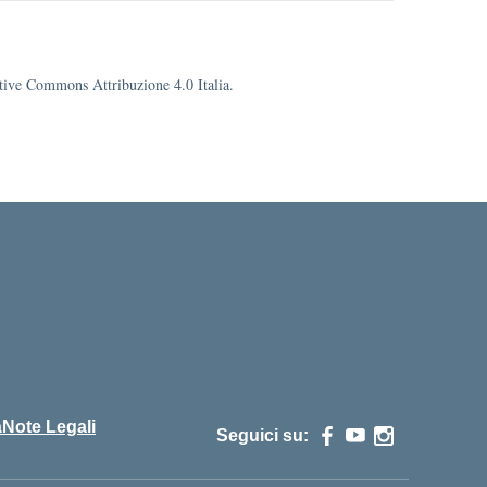
eative Commons Attribuzione 4.0 Italia.
cuola
à
Note Legali
Seguici su: