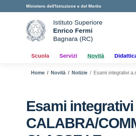
Vai ai contenuti
Vai al menu di navigazione
Vai al footer
Ministero dell'Istruzione e del Merito
Istituto Superiore
Enrico Fermi
ale della scuola
Bagnara (RC)
— Visita la pagina iniziale d
Scuola
Servizi
Novità
Didattic
Home
Novità
Notizie
Esami integrativ
Esami integrativ
CALABRA/COMMI