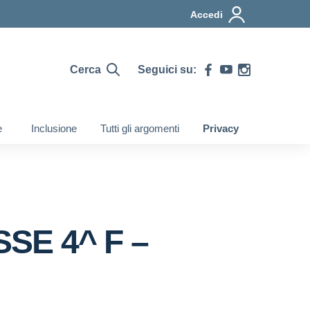
Accedi
Cerca
Seguici su:
e
Inclusione
Tutti gli argomenti
Privacy
SE 4^ F –