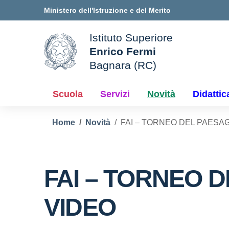
Vai ai contenuti
Vai al menu di navigazione
Vai al footer
Ministero dell'Istruzione e del Merito
Istituto Superiore
Enrico Fermi
ale della scuola
Bagnara (RC)
— Visita la pagina iniziale d
Scuola
Servizi
Novità
Didattic
Home
Novità
FAI – TORNEO DEL PAESAG
FAI – TORNEO D
VIDEO