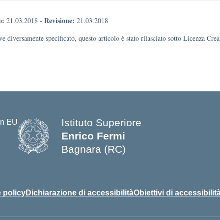
o:
Revisione:
21.03.2018
-
21.03.2018
e diversamente specificato, questo articolo è stato rilasciato sotto Licenza Cr
Istituto Superiore
Enrico Fermi
Bagnara (RC)
— Visita la pagina iniziale della s
 policy
Dichiarazione di accessibilità
Obiettivi di accessibilit