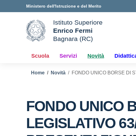
Vai ai contenuti
Vai al menu di navigazione
Vai al footer
Ministero dell'Istruzione e del Merito
Istituto Superiore
Enrico Fermi
ale della scuola
Bagnara (RC)
— Visita la pagina iniziale d
Scuola
Servizi
Novità
Didattic
Home
Novità
FONDO UNICO BORSE DI 
FONDO UNICO B
LEGISLATIVO 6