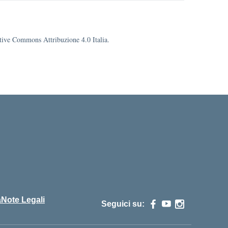
eative Commons Attribuzione 4.0 Italia.
cuola
à
Note Legali
Seguici su: