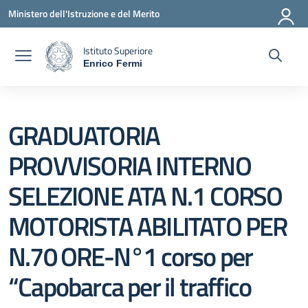
Vai ai contenuti
Vai al menu di navigazione
Vai al footer
Ministero dell'Istruzione e del Merito
Istituto Superiore
Enrico Fermi
— Visita la pagina iniziale della scuola
GRADUATORIA
PROVVISORIA INTERNO
SELEZIONE ATA N.1 CORSO
MOTORISTA ABILITATO PER
N.70 ORE-N°1 corso per
“Capobarca per il traffico