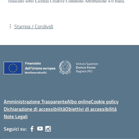
rilasciato sotto Licenza Creative Commons Attribuzione 4.0 Italia.
Stampa / Condividi
Istituto Superiore
Enrico Fermi
Bagnara (RC)
— Visita la pagina iniziale della scuola
Amministrazione Trasparente
Albo online
Cookie policy
Dichiarazione di accessibilità
Obiettivi di accessibilità
Note Legali
Seguici su: