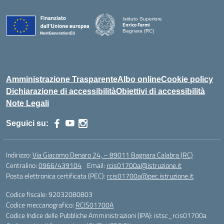
Istituto Superiore
Enrico Fermi
Bagnara (RC)
— Visita la pagina iniziale della scuola
Amministrazione Trasparente
Albo online
Cookie policy
Dichiarazione di accessibilità
Obiettivi di accessibilità
Note Legali
Seguici su:
Indirizzo:
Via Giacomo Denaro 24, – 89011 Bagnara Calabra (RC)
Centralino:
0966/439104
Email:
rcis01700a@istruzione.it
Posta elettronica certificata (PEC):
rcis01700a@pec.istruzione.it
Codice fiscale: 92032080803
Codice meccanografico:
RCIS01700A
Codice Indice delle Pubbliche Amministrazioni (IPA): istsc_rcis01700a