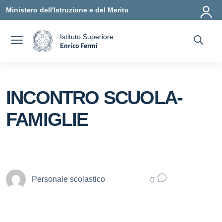
Vai ai contenuti
Vai al menu di navigazione
Vai al footer
Ministero dell'Istruzione e del Merito
Istituto Superiore
Enrico Fermi
a
— Visita la pagina iniziale della scuola
INCONTRO SCUOLA-
FAMIGLIE
0
Personale scolastico