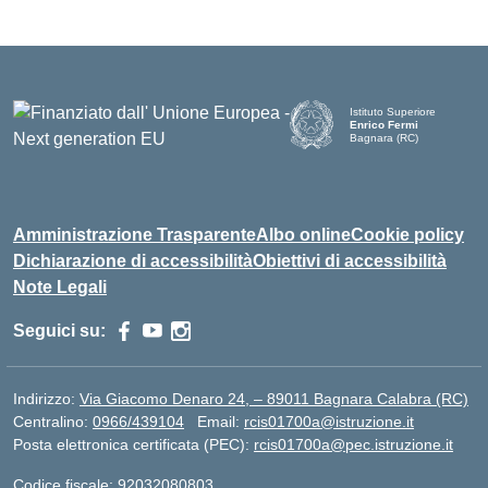
Istituto Superiore
Enrico Fermi
Bagnara (RC)
— Visita la pagina iniziale d
Amministrazione Trasparente
Albo online
Cookie policy
Dichiarazione di accessibilità
Obiettivi di accessibilità
Note Legali
Seguici su:
Indirizzo:
Via Giacomo Denaro 24, – 89011 Bagnara Calabra (RC)
Centralino:
0966/439104
Email:
rcis01700a@istruzione.it
Posta elettronica certificata (PEC):
rcis01700a@pec.istruzione.it
Codice fiscale: 92032080803