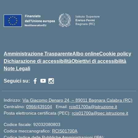
Istituto Superiore
Enrico Fermi
Bagnara (RC)
— Visita la pagina iniziale della scuola
Amministrazione Trasparente
Albo online
Cookie policy
Dichiarazione di accessibilità
Obiettivi di accessibilità
Note Legali
Seguici su:
Indirizzo:
Via Giacomo Denaro 24, – 89011 Bagnara Calabra (RC)
Centralino:
0966/439104
Email:
rcis01700a@istruzione.it
Posta elettronica certificata (PEC):
rcis01700a@pec.istruzione.it
Codice fiscale: 92032080803
Codice meccanografico:
RCIS01700A
Codice Indice delle Pubbliche Amministrazioni (IPA):