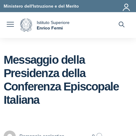
Vai ai contenuti
Vai al menu di navigazione
Vai al footer
Ministero dell'Istruzione e del Merito
Istituto Superiore
a
Enrico Fermi
— Visita la pagina iniziale della scuola
Messaggio della
Presidenza della
Conferenza Episcopale
Italiana