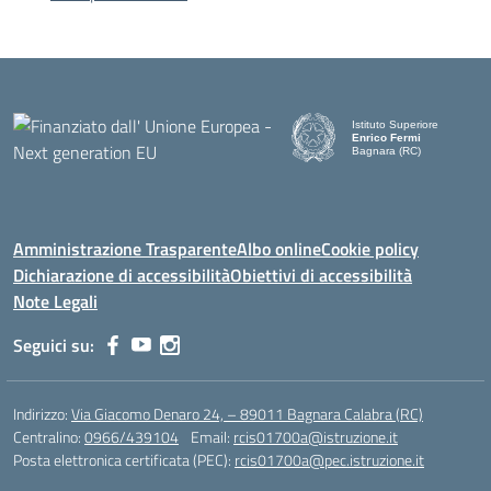
Istituto Superiore
Enrico Fermi
Bagnara (RC)
— Visita la pagina iniziale d
Amministrazione Trasparente
Albo online
Cookie policy
Dichiarazione di accessibilità
Obiettivi di accessibilità
Note Legali
Seguici su:
Indirizzo:
Via Giacomo Denaro 24, – 89011 Bagnara Calabra (RC)
Centralino:
0966/439104
Email:
rcis01700a@istruzione.it
Posta elettronica certificata (PEC):
rcis01700a@pec.istruzione.it