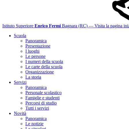
Istituto Superiore
Enrico Fermi
Bagnara (RC)
— Visita la pagina ini
Scuola
Panoramica
Presentazione
I luoghi
Le persone
I numeri della scuola
Le carte della scuola
Organizzazione
La storia
Servizi
Panoramica
Personale scolastico
Famiglie e studenti
Percorsi di studio
Tutti i servizi
Novità
Panoramica
Le notizie
Le circolari