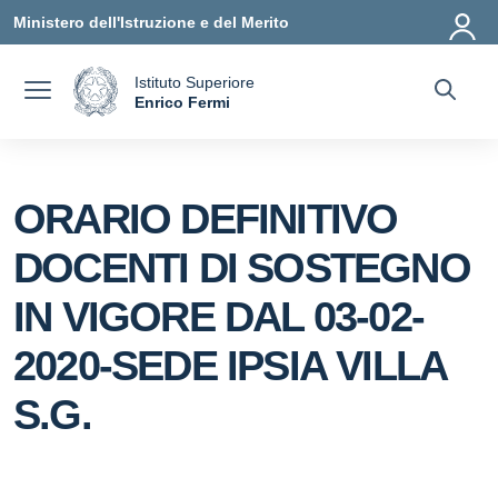
Vai ai contenuti
Vai al menu di navigazione
Vai al footer
Ministero dell'Istruzione e del Merito
Istituto Superiore
a
Enrico Fermi
— Visita la pagina iniziale della scuola
ORARIO DEFINITIVO
DOCENTI DI SOSTEGNO
IN VIGORE DAL 03-02-
2020-SEDE IPSIA VILLA
S.G.