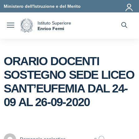
Vai ai contenuti
Vai al menu di navigazione
Vai al footer
Ministero dell'Istruzione e del Merito
Istituto Superiore
a
Enrico Fermi
— Visita la pagina iniziale della scuola
ORARIO DOCENTI
SOSTEGNO SEDE LICEO
SANT’EUFEMIA DAL 24-
09 AL 26-09-2020