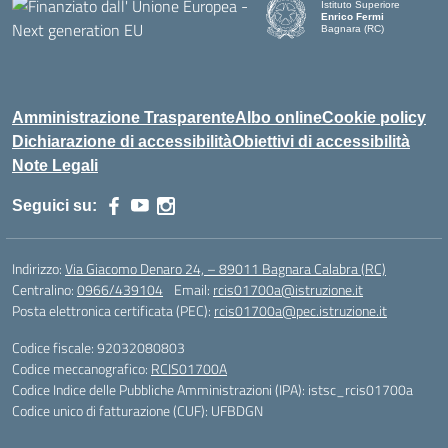
Istituto Superiore
Enrico Fermi
Bagnara (RC)
— Visita la pagina iniziale d
Amministrazione Trasparente
Albo online
Cookie policy
Dichiarazione di accessibilità
Obiettivi di accessibilità
Note Legali
Seguici su:
Indirizzo:
Via Giacomo Denaro 24, – 89011 Bagnara Calabra (RC)
Centralino:
0966/439104
Email:
rcis01700a@istruzione.it
Posta elettronica certificata (PEC):
rcis01700a@pec.istruzione.it
Codice fiscale: 92032080803
Codice meccanografico:
RCIS01700A
Codice Indice delle Pubbliche Amministrazioni (IPA): istsc_rcis01700a
Codice unico di fatturazione (CUF): UFBDGN