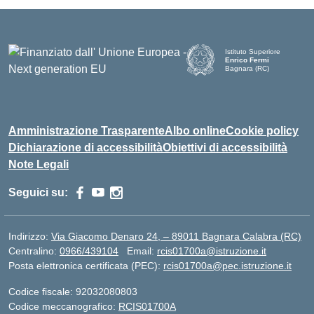
Istituto Superiore
Enrico Fermi
Bagnara (RC)
— Visita la pagina iniziale d
Amministrazione Trasparente
Albo online
Cookie policy
Dichiarazione di accessibilità
Obiettivi di accessibilità
Note Legali
Seguici su:
Indirizzo:
Via Giacomo Denaro 24, – 89011 Bagnara Calabra (RC)
Centralino:
0966/439104
Email:
rcis01700a@istruzione.it
Posta elettronica certificata (PEC):
rcis01700a@pec.istruzione.it
Codice fiscale: 92032080803
Codice meccanografico:
RCIS01700A