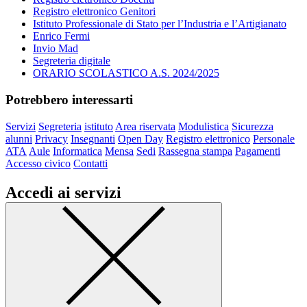
Registro elettronico Genitori
Istituto Professionale di Stato per l’Industria e l’Artigianato
Enrico Fermi
Invio Mad
Segreteria digitale
ORARIO SCOLASTICO A.S. 2024/2025
Potrebbero interessarti
Servizi
Segreteria
istituto
Area riservata
Modulistica
Sicurezza
alunni
Privacy
Insegnanti
Open Day
Registro elettronico
Personale
ATA
Aule
Informatica
Mensa
Sedi
Rassegna stampa
Pagamenti
Accesso civico
Contatti
Accedi ai servizi