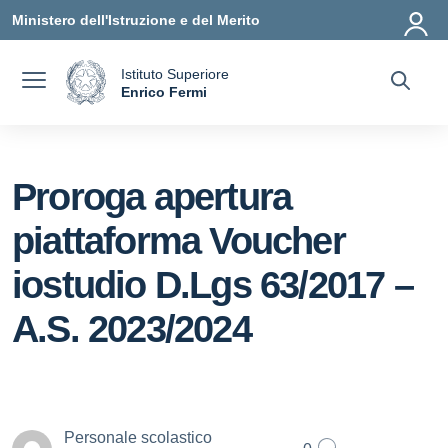
Vai ai contenuti
Vai al menu di navigazione
Vai al footer
Ministero dell'Istruzione e del Merito
Istituto Superiore
a
Enrico Fermi
— Visita la pagina iniziale della scuola
Proroga apertura
piattaforma Voucher
iostudio D.Lgs 63/2017 –
A.S. 2023/2024
Personale scolastico