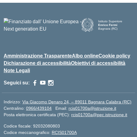
Istituto Superiore
Enrico Fermi
Bagnara (RC)
— Visita la pagina iniziale d
Amministrazione Trasparente
Albo online
Cookie policy
Dichiarazione di accessibilità
Obiettivi di accessibilità
Note Legali
Seguici su:
Indirizzo:
Via Giacomo Denaro 24, – 89011 Bagnara Calabra (RC)
Centralino:
0966/439104
Email:
rcis01700a@istruzione.it
Posta elettronica certificata (PEC):
rcis01700a@pec.istruzione.it
Codice fiscale: 92032080803
Codice meccanografico:
RCIS01700A