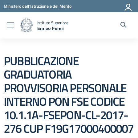
Vai ai contenuti
Vai al menu di navigazione
Vai al footer
Ministero dell'Istruzione e del Merito
Istituto Superiore
Enrico Fermi
— Visita la pagina iniziale della scuola
PUBBLICAZIONE
GRADUATORIA
PROVVISORIA PERSONALE
INTERNO PON FSE CODICE
10.1.1A-FSEPON-CL-2017-
276 CUP F19G17000400007