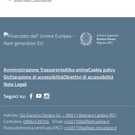
Istituto Superiore
Enrico Fermi
Bagnara (RC)
— Visita la pagina iniziale della
Amministrazione Trasparente
Albo online
Cookie policy
Dichiarazione di accessibilità
Obiettivi di accessibilità
Note Legali
Seguici su:
Indirizzo:
Via Giacomo Denaro 24, – 89011 Bagnara Calabra (RC)
Centralino:
0966/439104
Email:
rcis01700a@istruzione.it
Posta elettronica certificata (PEC):
rcis01700a@pec.istruzione.it