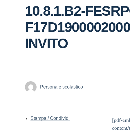
10.8.1.B2-FESR
F17D1900002000
INVITO
Personale scolastico
Stampa / Condividi
[pdf-emb
content