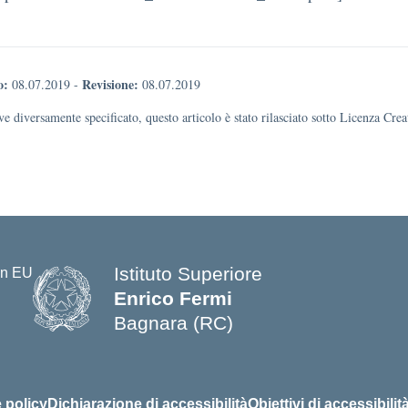
o:
Revisione:
08.07.2019
-
08.07.2019
e diversamente specificato, questo articolo è stato rilasciato sotto Licenza Cr
Istituto Superiore
Enrico Fermi
Bagnara (RC)
— Visita la pagina iniziale della s
 policy
Dichiarazione di accessibilità
Obiettivi di accessibilit