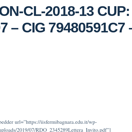
PON-CL-2018-13 CUP:
7 – CIG 79480591C7
edder url=”https://iisfermibagnara.edu.it/wp-
/uploads/2019/07/RDO_2345289Lettera_Invito.pdf”]