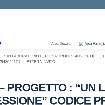
ella scuola
a
Area Docenti
Area Famigli
O : “UN LABORATORIO PER UNA PROFESSIONE” CODICE PR
79480591C7 – LETTERA INVITO
9 – PROGETTO : “UN
SSIONE” CODICE P