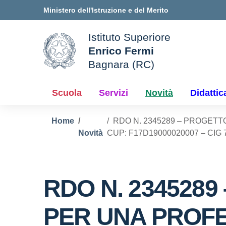
Vai ai contenuti
Vai al menu di navigazione
Vai al footer
Ministero dell'Istruzione e del Merito
Istituto Superiore
Enrico Fermi
ale della scuola
Bagnara (RC)
— Visita la pagina iniziale d
Scuola
Servizi
Novità
Didattic
Home
RDO N. 2345289 – PROGETT
Novità
CUP: F17D19000020007 – CIG 
RDO N. 234528
PER UNA PROFE