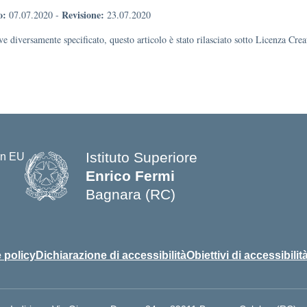
o:
Revisione:
07.07.2020
-
23.07.2020
e diversamente specificato, questo articolo è stato rilasciato sotto Licenza Cr
Istituto Superiore
Enrico Fermi
Bagnara (RC)
— Visita la pagina iniziale della s
 policy
Dichiarazione di accessibilità
Obiettivi di accessibilit