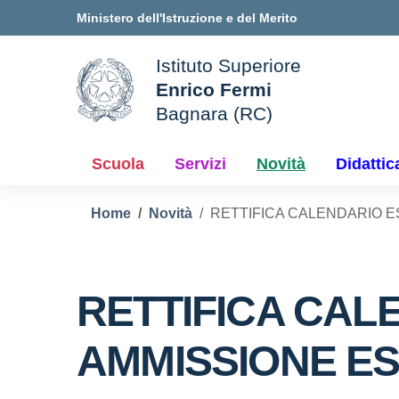
Vai ai contenuti
Vai al menu di navigazione
Vai al footer
Ministero dell'Istruzione e del Merito
Istituto Superiore
Enrico Fermi
ale della scuola
Bagnara (RC)
— Visita la pagina iniziale d
Scuola
Servizi
Novità
Didattic
Home
Novità
RETTIFICA CALENDARIO ES
RETTIFICA CALE
AMMISSIONE ES