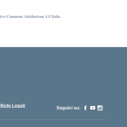
eative Commons Attribuzione 4.0 Italia.
cuola
à
Note Legali
Seguici su: