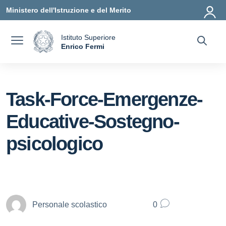
Vai ai contenuti
Vai al menu di navigazione
Vai al footer
Ministero dell'Istruzione e del Merito
Istituto Superiore
a
Enrico Fermi
— Visita la pagina iniziale della scuola
Task-Force-Emergenze-
Educative-Sostegno-
psicologico
Personale scolastico
0