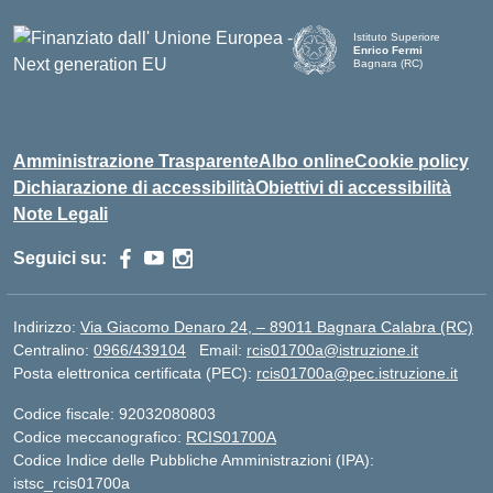
Istituto Superiore
Enrico Fermi
Bagnara (RC)
— Visita la pagina iniziale d
Amministrazione Trasparente
Albo online
Cookie policy
Dichiarazione di accessibilità
Obiettivi di accessibilità
Note Legali
Seguici su:
Indirizzo:
Via Giacomo Denaro 24, – 89011 Bagnara Calabra (RC)
Centralino:
0966/439104
Email:
rcis01700a@istruzione.it
Posta elettronica certificata (PEC):
rcis01700a@pec.istruzione.it
Codice fiscale: 92032080803
Codice meccanografico:
RCIS01700A
Codice Indice delle Pubbliche Amministrazioni (IPA):
istsc_rcis01700a