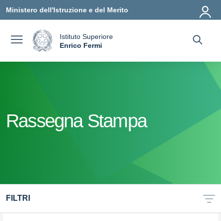
Vai ai contenuti
Vai al menu di navigazione
Vai al footer
Ministero dell'Istruzione e del Merito
Istituto Superiore
a
Enrico Fermi
— Visita la pagina iniziale della scuola
Rassegna Stampa
FILTRI