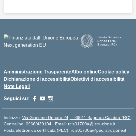
Istituto Superiore
Enrico Fermi
Bagnara (RC)
— Visita la pagina iniziale d
Amministrazione Trasparente
Albo online
Cookie policy
Dichiarazione di accessibilità
Obiettivi di accessibilità
Note Legali
Seguici su:
Indirizzo:
Via Giacomo Denaro 24, – 89011 Bagnara Calabra (RC)
Centralino:
0966/439104
Email:
rcis01700a@istruzione.it
Posta elettronica certificata (PEC):
rcis01700a@pec.istruzione.it