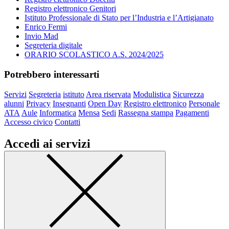
Registro elettronico Genitori
Istituto Professionale di Stato per l’Industria e l’Artigianato
Enrico Fermi
Invio Mad
Segreteria digitale
ORARIO SCOLASTICO A.S. 2024/2025
Potrebbero interessarti
Servizi
Segreteria
istituto
Area riservata
Modulistica
Sicurezza
alunni
Privacy
Insegnanti
Open Day
Registro elettronico
Personale
ATA
Aule
Informatica
Mensa
Sedi
Rassegna stampa
Pagamenti
Accesso civico
Contatti
Accedi ai servizi